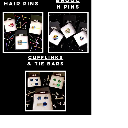
BROOC
hair pins
H PINS
cufflinks
& tie bars