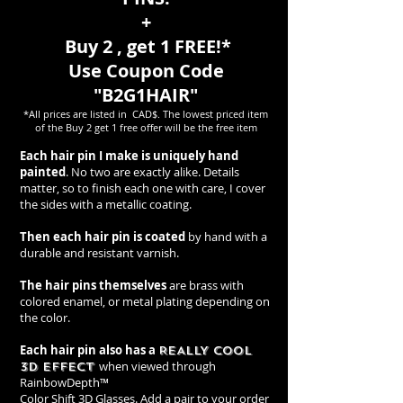
+
Buy 2 , get 1 FREE!*
Use Coupon Code
"B2G1HAIR"
*All prices are listed in CAD$. The lowest priced item
of the Buy 2 get 1 free offer will be the free item
Each hair pin I make is uniquely hand
painted
. No two are exactly alike. Details
matter, so to finish each one with care, I cover
the sides with a metallic coating.
Then each hair pin is coated
by hand with a
durable and resistant varnish.
The hair pins themselves
are brass with
colored enamel, or metal plating depending on
the color.
Each hair pin also has a
REALLY COOL
when viewed through
3D EFFECT
RainbowDepth™
Color Shift 3D Glasses.
Add a pair to your order