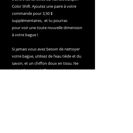
Color Shift. Ajoutez une paire à votre
commande pour 3,50 $
supplémentaires, et tu pourras
pour voir une toute nouvelle dimension
à votre bague !
Si jamais vous avez besoin de nettoyer
votre bague, utilisez de l'eau tiède et du
savon, et un chiffon doux en tissu. Ne
pas utiliser un chiffon en papier.
J'espère que vous prendrez plaisir à le
porter pour les années à venir !
Adam Millward
1-877-596-3987
- Sans frais