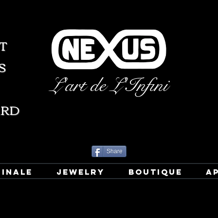
T
S
L'art de L'Infini
ARD
Share
GINALE
JEWELRY
BOUTIQUE
A