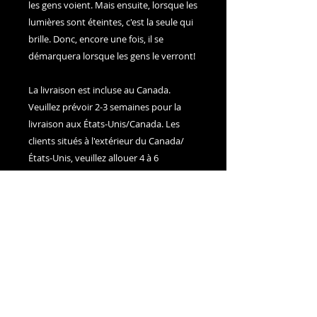
les gens voient. Mais ensuite, lorsque les
lumières sont éteintes, c'est la seule qui
brille. Donc, encore une fois, il se
démarquera lorsque les gens le verront!
La livraison est incluse au Canada.
Veuillez prévoir 2-3 semaines pour la
livraison aux États-Unis/Canada. Les
clients situés à l'extérieur du Canada/
États-Unis, veuillez allouer 4 à 6
semaines pour la livraison.
Adam Millward