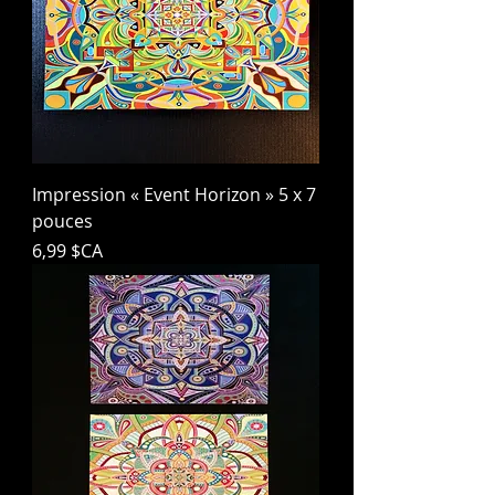
Impression « Event Horizon » 5 x 7
pouces
Prix
6,99 $CA