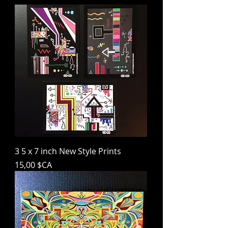
3 5 x 7 inch New Style Prints
Prix
15,00 $CA