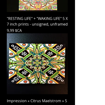
"RESTING LIFE" + "WAKING LIFE" 5 X
7 inch prints - unsigned, unframed
Prix
9,99 $CA
Impression « Citrus Maelstrom » 5